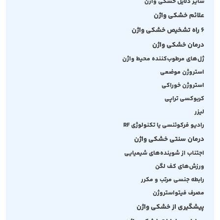
سایر دلایل خشکی واژن
علائم خشکی واژن
6 راه تشخیص خشکی واژن
درمان خشکی واژن
ژل‌های مرطوب‌کننده محیط واژن
استروژن‌ موضعی
استروژن خوراکی
کربوکسی تراپی
لیزر
رادیو فرکوئنسی یا تکنولوژی RF
درمان سنتی خشکی واژن
اجتناب از شوینده‌های شیمیایی
ورزش‌های کف لگن
رابطه جنسی مرتب و مکرر
مصرف فیتواستروژن
پیشگیری از خشکی واژن