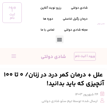
ورود
شادی دولتی
رزرو نوبت آنلاین
|
ثبت
نام
درمان زگیل تناسلی
دوره ها
مجله شادی دولتی
تماس با ما
ورود | ثبت نام
علل + درمان کمر درد در زنان/ 0 تا 100
آنچیزی که باید بدانید!
24 شهریور 1403
ارسال شده توسط
تیم سئو شادی دولتی