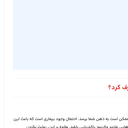
رف کرد؟
ه ممکن است به ذهن شما برسد، احتمال وجود بیماری است که باعث این
یی مانند واژینوز باکتریایی باشد. علاوه بر این، رعایت نکردن