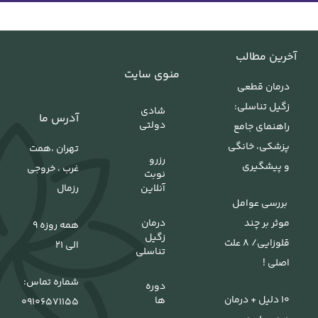
آخرین مطالب
منوی سایت
درمان قطعی
زگیل تناسلی:
شادی
آدرس ما
دولتی
راهنمای جامع
پزشکی، خانگی
تهران ،همت
رزرو
و پیشگیری
غرب ، خروجی
نوبت
آنلاین
رزمال
بررسی عوامل
درمان
موثر بر چند
همه روزه 9
زگیل
قلوزایی/ 8 علت
الی 21
تناسلی
اصلی !
شماره تماس:
دوره
10 دلیل + درمان
ها
0
9106571155