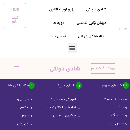
ورود
شادی دولتی
رزرو نوبت آنلاین
|
ثبت
نام
درمان زگیل تناسلی
دوره ها
مجله شادی دولتی
تماس با ما
ورود | ثبت نام
لینک‌های مهم
راهنمای خرید
دسته بندی ها
صفحه نخست
آموزش خرید دوره
طراحی وب
بلاگ
نمادهای الکترونیکی
عکاسی
فروشگاه
پیگیری سفارش
بورس
تماس با ما
فن بیان